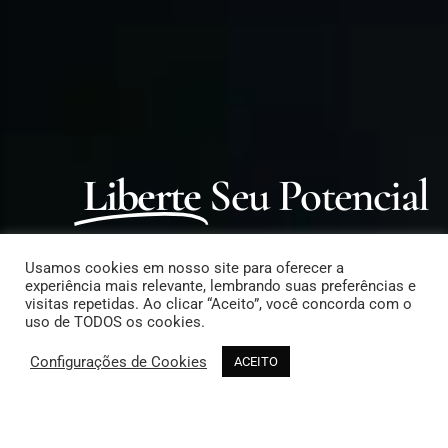
Liberte
Seu Potencial
Como Posso Ajudar?
Usamos cookies em nosso site para oferecer a
experiência mais relevante, lembrando suas preferências e
visitas repetidas. Ao clicar “Aceito”, você concorda com o
25+ anos de experiência em liderança no
uso de TODOS os cookies.
Brasil e no exterior esperando para
Configurações de Cookies
ACEITO
ajudar você.