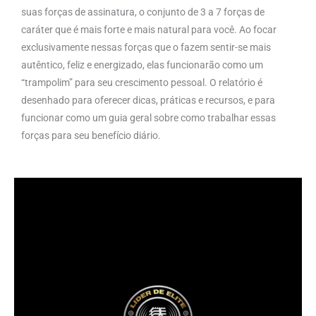
suas forças de assinatura, o conjunto de 3 a 7 forças de
caráter que é mais forte e mais natural para você. Ao focar
exclusivamente nessas forças que o fazem sentir-se mais
autêntico, feliz e energizado, elas funcionarão como um
“trampolim” para seu crescimento pessoal. O relatório é
desenhado para oferecer dicas, práticas e recursos, e para
funcionar como um guia geral sobre como trabalhar essas
forças para seu benefício diário.