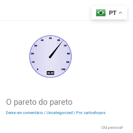
Ir
para
PT
o
conteúdo
O pareto do pareto
Deixe um comentário
/
Uncategorized
/ Por
carloshoyos
Olá pessoal!