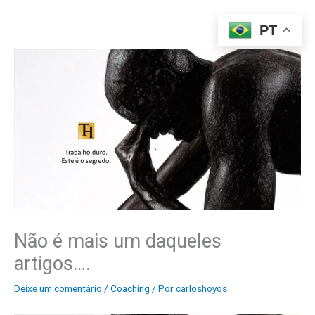
Ir
para
PT
o
conteúdo
Não é mais um daqueles
artigos….
Deixe um comentário
/
Coaching
/ Por
carloshoyos