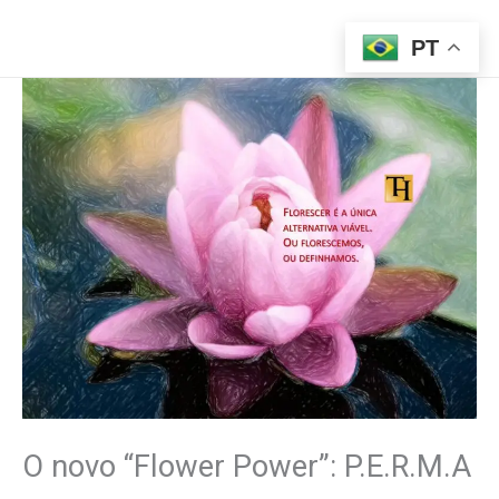
Ir
para
PT
o
conteúdo
O novo “Flower Power”: P.E.R.M.A