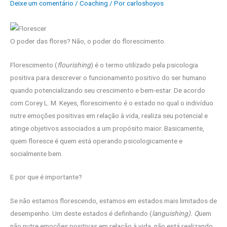
Deixe um comentário
/
Coaching
/ Por
carloshoyos
O poder das flores? Não, o poder do florescimento.
Florescimento (
flourishing
) é o termo utilizado pela psicologia
positiva para descrever o funcionamento positivo do ser humano
quando potencializando seu crescimento e bem-estar. De acordo
com Corey L. M. Keyes, florescimento é o estado no qual o indivíduo
nutre emoções positivas em relação à vida, realiza seu potencial e
atinge objetivos associados a um propósito maior. Basicamente,
quem floresce é quem está operando psicologicamente e
socialmente bem.
E por que é importante?
Se não estamos florescendo, estamos em estados mais limitados de
desempenho. Um deste estados é definhando (
languishing). Q
uem
não nutre emoções positivas em relação à vida, não está realizando