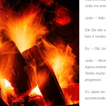
João me env
João: – Não q
(Ok. Ele não
fato é verídic
Eu: – Olá, J
João: – Rece
Agora entend
Tenho muita d
progresso.
Eu: (após ler
acontecendo