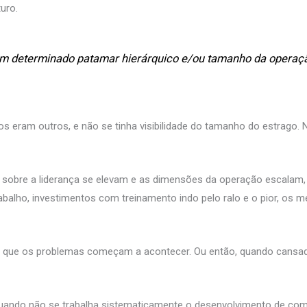
uro.
m determinado patamar hierárquico e/ou tamanho da operaçã
 eram outros, e não se tinha visibilidade do tamanho do estrago. 
sobre a liderança se elevam e as dimensões da operação escalam, 
abalho, investimentos com treinamento indo pelo ralo e o pior, os m
é que os problemas começam a acontecer. Ou então, quando cansad
ando não se trabalha sistematicamente o desenvolvimento de com