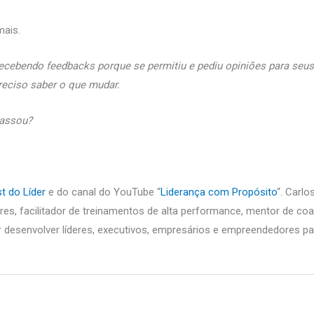
mais.
 recebendo feedbacks porque se permitiu e pediu opiniões para seu
reciso saber o que mudar.
passou?
 do Líder
e do canal do YouTube “
Liderança com Propósito
“. Carl
eres, facilitador de treinamentos de alta performance, mentor de c
r desenvolver líderes, executivos, empresários e empreendedores p