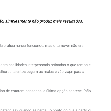
o, simplesmente não produz mais resultados.
Na prática nunca funcionou, mas o turnover não era
sem habilidades interpessoais refinadas o que temos é
elhores talentos pegam as malas e vão viajar para a
os de estarem cansados, a última opção aparece: “não
petências? quando se perdeu o ponto do que é certo ou