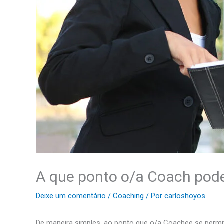
A que ponto o/a Coach pode 
Deixe um comentário
/
Coaching
/ Por
carloshoyos
De maneira simples, ao ponto que o/a Coachee se permitir